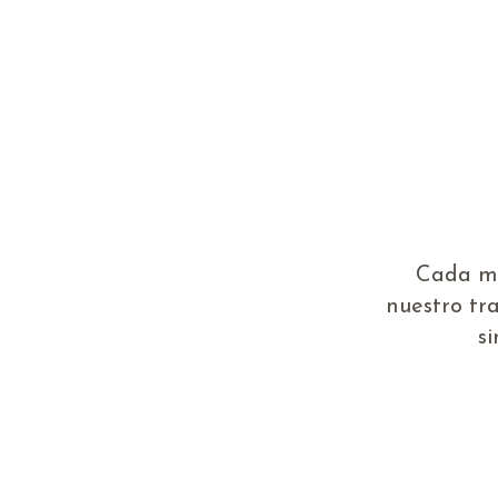
Cada mo
nuestro tr
s