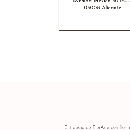
Avenida México 30 lc4 
03008 Alicante
El trabajo de FlorArte con flor 