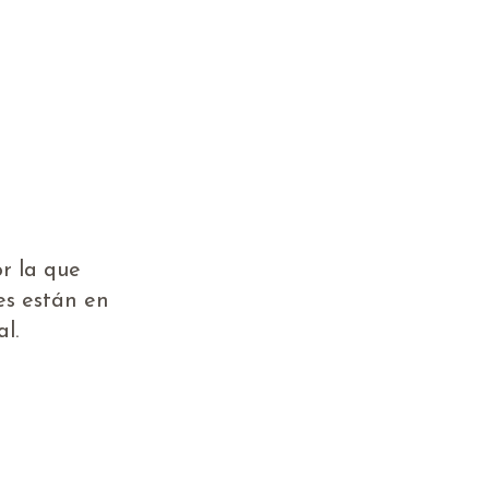
r la que
es están en
l.