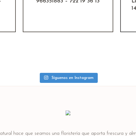
–
966351883 – 722 19 36 13
L
1
Síguenos en Instagram
natural hace que seamos una floristería que aporta frescura y a