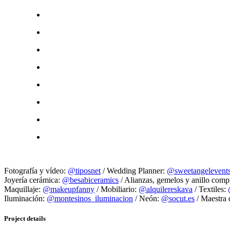
Fotografía y vídeo:
@tiposnet
/ Wedding Planner:
@sweetangelevent
Joyería cerámica:
@besabiceramics
/ Alianzas, gemelos y anillo com
Maquillaje:
@makeupfanny
/ Mobiliario:
@alquilereskava
/ Textiles:
Iluminación:
@montesinos_iluminacion
/ Neón:
@socut.es
/ Maestra 
Project details