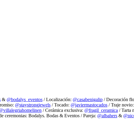
s
&
@bodalys_eventos
/ Localización:
@casabenigalip
/ Decoración flo
promiso:
@staystrongjewels
/ Tocado:
@javiermastocados
/ Traje novio
@villalegriahomelinen
/ Cerámica exclusiva:
@fragil_ceramica
/ Tarta 
de ceremonias: Bodalys. Bodas & Eventos / Pareja:
@albahers
&
@nic