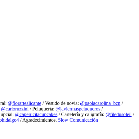
ral:
@florartealicante
/ Vestido de novia:
@paolacarolina_bcn
/
:
@carloruzzini
/ Peluquería:
@javiermaspeluqueros
/
nupcial:
@caperucitacupcakes
/ Cartelería y caligrafía:
@filedusoleil
/
ohidalgo4
/ Agradecimientos,
Slow Comunicación