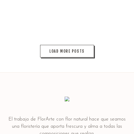
íntegro de la decoración floral de su boda gracias a la
recomendación del equipo de wedding planners de Sweet
Angell.
Read More
LOAD MORE POSTS
El trabajo de FlorArte con flor natural hace que seamos
una floristería que aporta frescura y alma a todas las
composiciones que realiza.