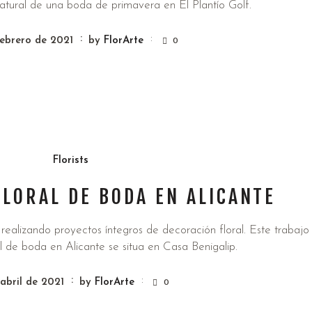
natural de una boda de primavera en El Plantío Golf.
ebrero de 2021
by
FlorArte
0
Florists
LORAL DE BODA EN ALICANTE
ealizando proyectos íntegros de decoración floral. Este trabajo
l de boda en Alicante se situa en Casa Benigalip.
 abril de 2021
by
FlorArte
0