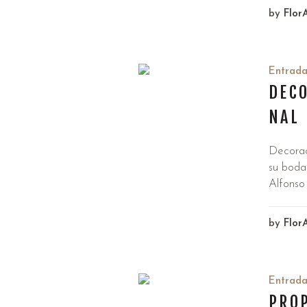
by
Flor
Entrad
DECO
NAL
Decorac
su boda
Alfonso
by
Flor
Entrad
PRO