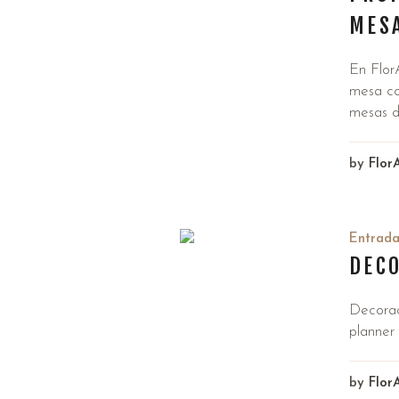
MES
En Flor
mesa co
mesas d
by
Flor
Entrad
DECO
Decorac
planner
by
Flor