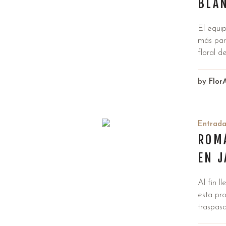
BLAN
El equi
más par
floral d
by
Flor
Entrad
ROM
EN J
Al fin l
esta pro
traspasa