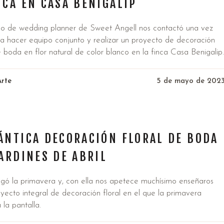
CA EN CASA BENIGALIP
po de wedding planner de Sweet Angell nos contactó una vez
a hacer equipo conjunto y realizar un proyecto de decoración
e boda en flor natural de color blanco en la finca Casa Benigalip.
Arte
5 de mayo de 202
a
ÁNTICA DECORACIÓN FLORAL DE BODA
ARDINES DE ABRIL
legó la primavera y, con ella nos apetece muchísimo enseñaros
yecto integral de decoración floral en el que la primavera
 la pantalla.